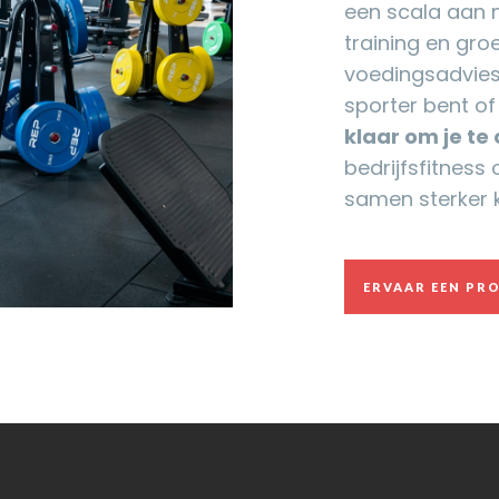
een scala aan 
training en groe
voedingsadvies
sporter bent of
klaar om je te
bedrijfsfitness
samen sterker 
ERVAAR EEN PR
ERVAAR EEN PR