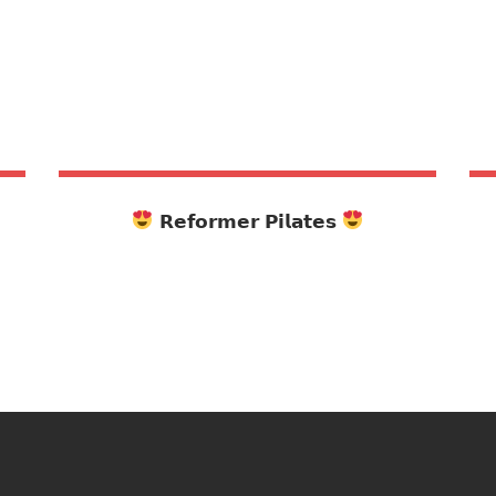
𝗥𝗲𝗳𝗼𝗿𝗺𝗲𝗿 𝗣𝗶𝗹𝗮𝘁𝗲𝘀