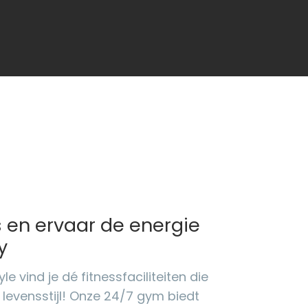
 en ervaar de energie
y
yle vind je dé fitnessfaciliteiten die
 levensstijl! Onze 24/7 gym biedt