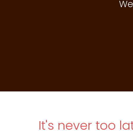
Wel
It's never too la