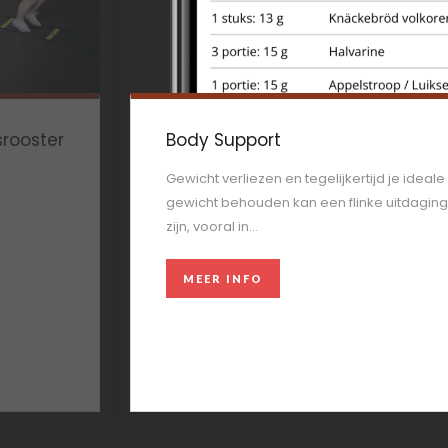
srooster
Body Support
Gewicht verliezen en tegelijkertijd je ideale
gewicht behouden kan een flinke uitdaging
zijn, vooral in...
MEER INFO
MEER INFO