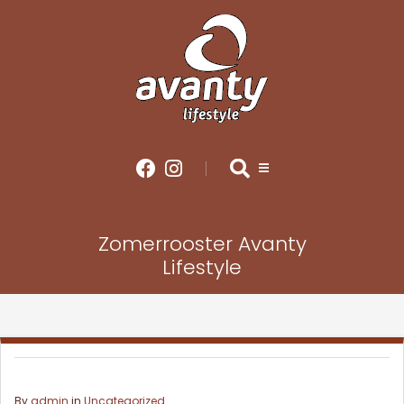
Zomerrooster Avanty
Lifestyle
By
admin
in
Uncategorized