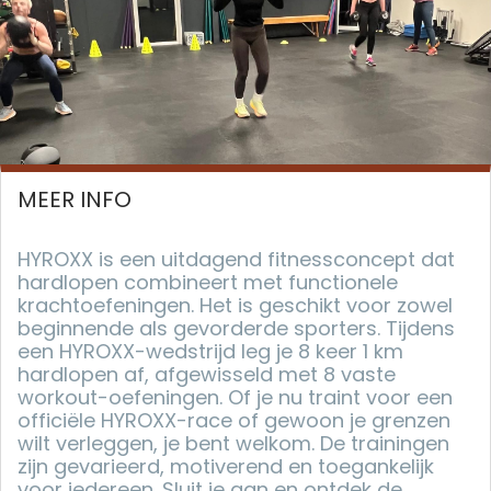
MEER INFO
HYROXX is een uitdagend fitnessconcept dat
hardlopen combineert met functionele
krachtoefeningen. Het is geschikt voor zowel
beginnende als gevorderde sporters. Tijdens
een HYROXX-wedstrijd leg je 8 keer 1 km
hardlopen af, afgewisseld met 8 vaste
workout-oefeningen. Of je nu traint voor een
officiële HYROXX-race of gewoon je grenzen
wilt verleggen, je bent welkom. De trainingen
zijn gevarieerd, motiverend en toegankelijk
voor iedereen. Sluit je aan en ontdek de